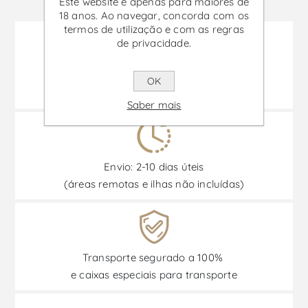
Este website é apenas para maiores de
18 anos. Ao navegar, concorda com os
termos de utilização e com as regras
de privacidade.
Como podemos ajudar?
OK
Ajuda »
Saber mais
Envio: 2-10 dias úteis
(áreas remotas e ilhas não incluídas)
Transporte segurado a 100%
e caixas especiais para transporte