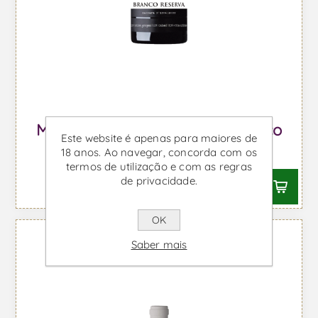
Maçanita Reserva - Vinho Branco
Este website é apenas para maiores de
18 anos. Ao navegar, concorda com os
Desde €19,89 IVA incl.
termos de utilização e com as regras
de privacidade.
OK
Saber mais