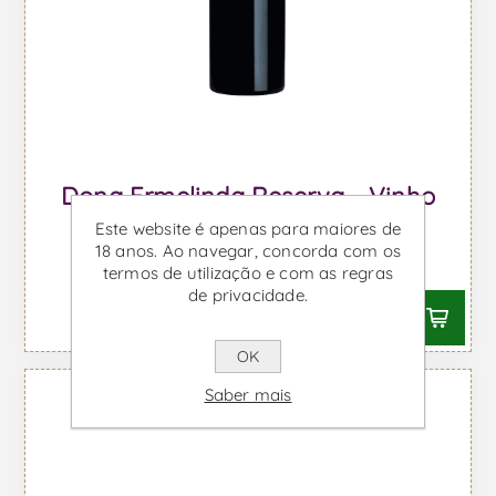
Dona Ermelinda Reserva - Vinho
Tinto
Este website é apenas para maiores de
18 anos. Ao navegar, concorda com os
Desde €7,96 IVA incl.
termos de utilização e com as regras
de privacidade.
OK
Saber mais