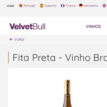
Lojas:
Portugal
Espanha
França
Alemanha
VINHOS
Voltar
Fita Preta - Vinho B