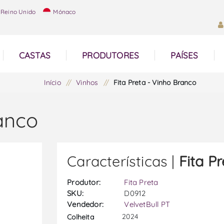
Reino Unido
Mónaco
CASTAS
PRODUTORES
PAÍSES
Início
/
Vinhos
/
Fita Preta - Vinho Branco
ranco
Características |
Fita P
Produtor:
Fita Preta
SKU:
D0912
Vendedor:
VelvetBull PT
2024
Colheita