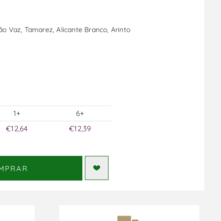
o Vaz, Tamarez, Alicante Branco, Arinto
1+
6+
€12,64
€12,39
MPRAR