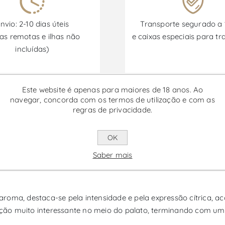
nvio: 2-10 dias úteis
Transporte segurado a
as remotas e ilhas não
e caixas especiais para tr
incluídas)
Promoções disponíveis de 30/06/2026 a 30/09/2026
Este website é apenas para maiores de 18 anos. Ao
navegar, concorda com os termos de utilização e com as
regras de privacidade.
ho Branco
OK
xpressa a identidade da região através de um lote de castas tr
Saber mais
ta num perfil elegante e equilibrado, onde a diversidade das u
aroma, destaca-se pela intensidade e pela expressão cítrica,
ão muito interessante no meio do palato, terminando com uma 