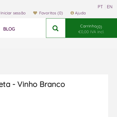
Iniciar sessão
Favoritos
(0)
Ajuda
Carrinho
0
BLOG
€0,00 IVA incl.
reta - Vinho Branco