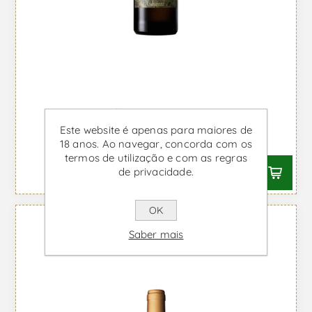
Foral de Évora - Vinho Branco
Este website é apenas para maiores de
Desde €12,16 IVA incl.
18 anos. Ao navegar, concorda com os
termos de utilização e com as regras
de privacidade.
OK
Saber mais