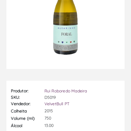
Produtor:
Rui Roboredo Madeira
SKU:
D5019
Vendedor:
VelvetBull PT
2015
Colheita
750
Volume (ml)
13.00
Álcool