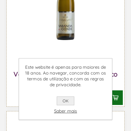
Este website é apenas para maiores de
Varanda do Conde - Vinho Branco
18 anos. Ao navegar, concorda com os
termos de utilização e com as regras
Desde €5,12 IVA incl.
de privacidade.
OK
Saber mais