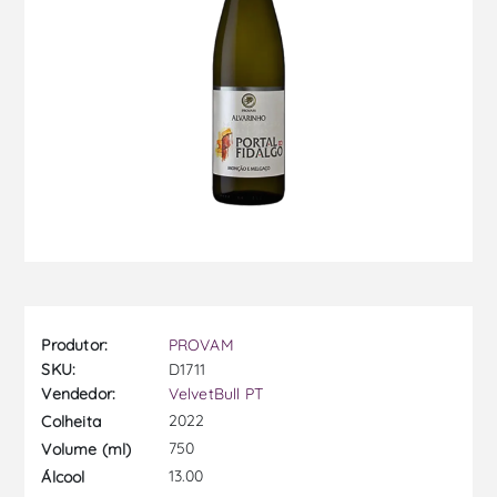
Produtor:
PROVAM
SKU:
D1711
Vendedor:
VelvetBull PT
2022
Colheita
750
Volume (ml)
13.00
Álcool