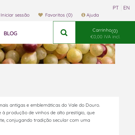
Iniciar sessão
Favoritos
(0)
Ajuda
Carrinho
0
BLOG
€0,00 IVA incl.
mais antigas e emblemáticas do Vale do Douro.
e à produção de vinhos de alto prestígio, que
ite, conjugando tradição secular com uma