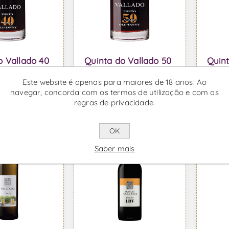
o Vallado 40
Quinta do Vallado 50
Quint
gnum -
Anos 500ml - Vinho
Branc
 Porto
do Porto
Port
Este website é apenas para maiores de 18 anos. Ao
,50 IVA incl.
Desde €190,90 IVA incl.
Desde 
navegar, concorda com os termos de utilização e com as
regras de privacidade.
OK
Saber mais