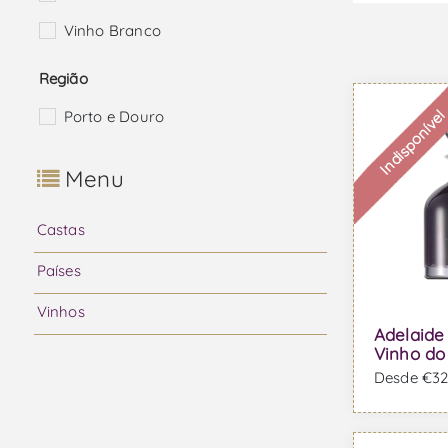
Vinho Branco
Região
Indisponíve
Porto e Douro
Menu
Castas
Países
Vinhos
Adelaide 
Vinho do
Desde €320