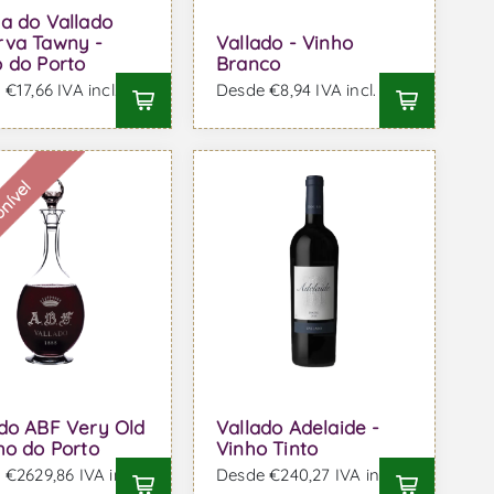
a do Vallado
rva Tawny -
Vallado - Vinho
 do Porto
Branco
€17,66 IVA incl.
Desde €8,94 IVA incl.
onível
ado ABF Very Old
Vallado Adelaide -
ho do Porto
Vinho Tinto
€2629,86 IVA incl.
Desde €240,27 IVA incl.