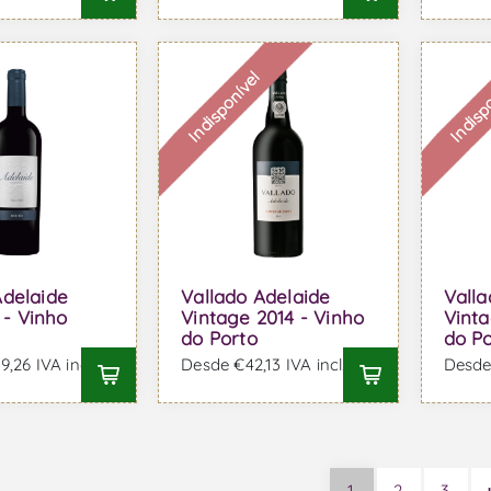
Indisponível
Indisp
Adelaide
Vallado Adelaide
Valla
- Vinho
Vintage 2014 - Vinho
Vinta
do Porto
do P
,26 IVA incl.
Desde €42,13 IVA incl.
Desde 
1
2
3