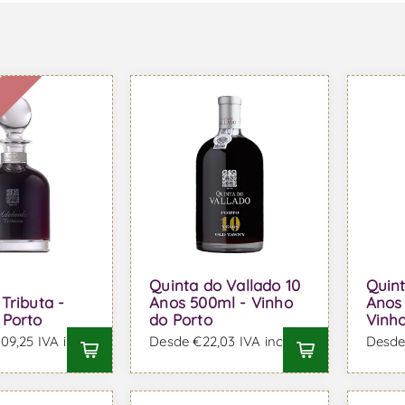
l
Quinta do Vallado 10
Quint
Tributa -
Anos 500ml - Vinho
Anos
 Porto
do Porto
Vinho
9,25 IVA incl.
Desde €22,03 IVA incl.
Desde 