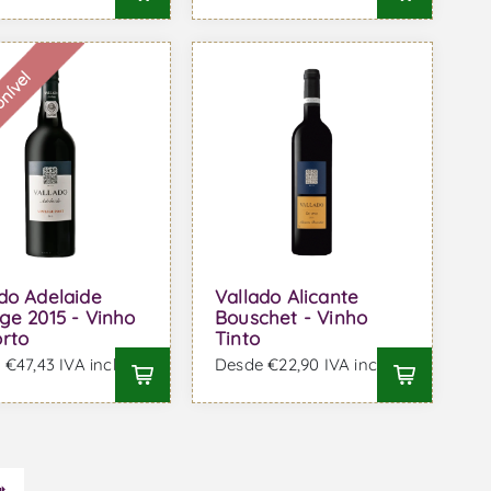
onível
do Adelaide
Vallado Alicante
ge 2015 - Vinho
Bouschet - Vinho
orto
Tinto
€47,43 IVA incl.
Desde €22,90 IVA incl.