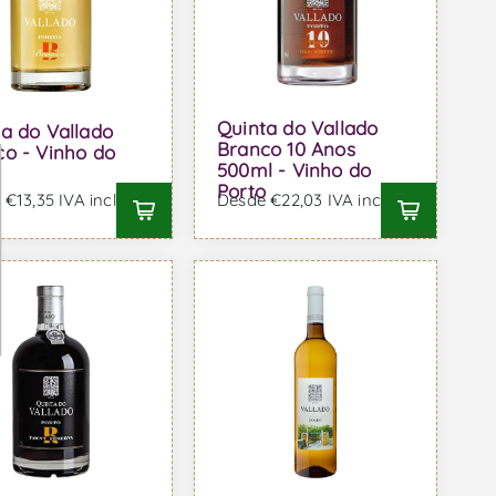
Quinta do Vallado
a do Vallado
Branco 10 Anos
o - Vinho do
500ml - Vinho do
o
Porto
€13,35 IVA incl.
Desde €22,03 IVA incl.