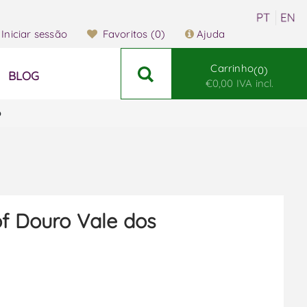
Iniciar sessão
Favoritos
(0)
Ajuda
Carrinho
0
BLOG
€0,00 IVA incl.
o
of Douro Vale dos