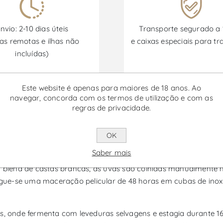
nvio: 2-10 dias úteis
Transporte segurado a
as remotas e ilhas não
e caixas especiais para tr
incluídas)
Este website é apenas para maiores de 18 anos. Ao
Promoções disponíveis de 30/06/2026 a 30/09/2026
navegar, concorda com os termos de utilização e com as
regras de privacidade.
ale dos Mil - Vinho Branco
OK
Saber mais
 branco da região de Porto e Douro, produzido pela TITAN of D
 um blend de castas brancas, as uvas são colhidas manualmente
ue-se uma maceração pelicular de 48 horas em cubas de inox, 
ês, onde fermenta com leveduras selvagens e estagia durante 1