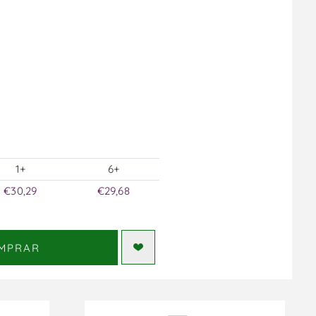
1+
6+
€30,29
€29,68
MPRAR