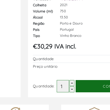
2021
Colheita
750
Volume (ml)
13.50
Álcool
Porto e Douro
Região
Portugal
País
Vinho Branco
Tipo
€30,29 IVA incl.
Quantidade
Preço unitário
Quantidade:
CO