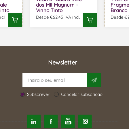
ale
dos Mil Magnum -
Fragme
Tinto
Vinho Tinto
Branco
cl.
Desde €62,45 IVA incl.
Desde €92
Newsletter
Subscrever
Cancelar subscrição