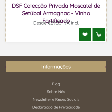
DSF Colecção Privada Moscatel de
Setúbal Armagnac - Vinho
Fortificado
Desde €29,33 IVA incl.
Informações
Blog
Sobre Nós
Newsletter e Redes Sociais
Declaração de Privacidade