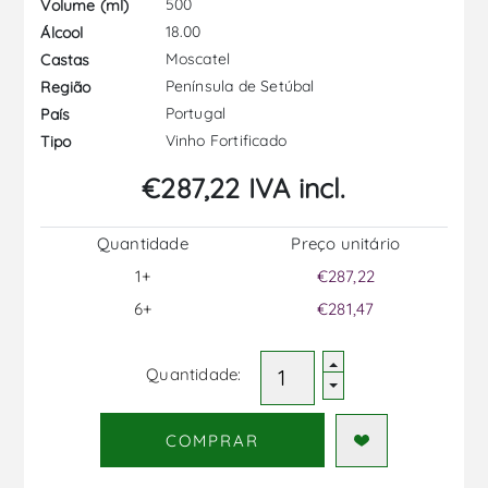
500
Volume (ml)
18.00
Álcool
Moscatel
Castas
Península de Setúbal
Região
Portugal
País
Vinho Fortificado
Tipo
€287,22 IVA incl.
Quantidade
Preço unitário
1+
€287,22
6+
€281,47
Quantidade:
COMPRAR