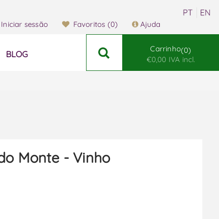
Iniciar sessão
Favoritos
(0)
Ajuda
Carrinho
0
BLOG
€0,00 IVA incl.
do Monte - Vinho