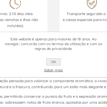
nvio: 2-10 dias úteis
Transporte segurado a
as remotas e ilhas não
e caixas especiais para tr
incluídas)
Este website é apenas para maiores de 18 anos. Ao
navegar, concorda com os termos de utilização e com as
Promoções disponíveis de 30/06/2026 a 30/09/2026
regras de privacidade.
- Vinho Branco
OK
Saber mais
m vinho branco do Alentejo que expressa o perfil solar da regi
eleção pensada para valorizar a componente aromática, a viva
ral e a frescura, contribuindo para um estilo mais elegante e 
as, permitindo conservar a pureza da fruta e a expressão arom
, sobressaem notas de fruta branca, apoiadas por uma acidez vi