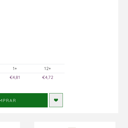
1+
12+
€4,81
€4,72
MPRAR