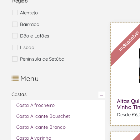
Região
Alentejo
Bairrada
Indisponíve
Dão e Lafões
Lisboa
Península de Setúbal
Menu
Castas
Altas Qui
Casta Alfrocheiro
Vinho Ti
Desde €6,7
Casta Alicante Bouschet
Casta Alicante Branco
Casta Alvarinho