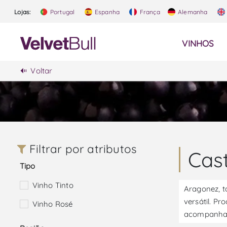
Lojas:
Portugal
Espanha
França
Alemanha
VINHOS
Voltar
Filtrar por atributos
Cas
Tipo
Vinho Tinto
Aragonez, t
versátil. P
Vinho Rosé
acompanhar 