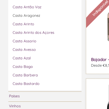
Indisponíve
Casta Antão Vaz
Casta Aragonez
Casta Arinto
Casta Arinto dos Açores
Casta Assario
Casta Avesso
Casta Azal
Bojador 
Desde €8,5
Casta Baga
Casta Barbera
Casta Bastardo
Casta Bical
Países
Casta Boal
Vinhos