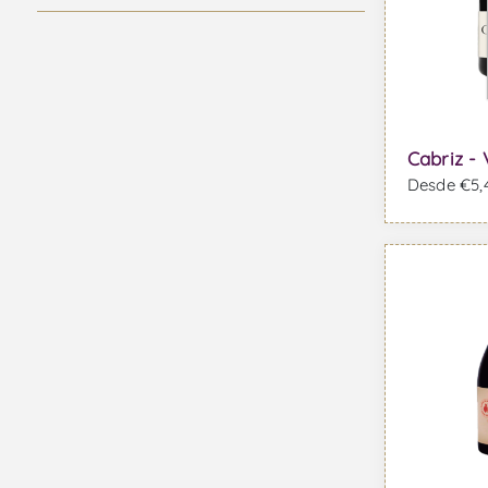
Casta Bonarda
Casta Cabernet Franc
Casta Cabernet Sauvignon
Casta Caladoc
Casta Camarate
Cabriz - 
Desde €5,4
Casta Carmenere
Casta Castelão
Casta Cercial
Casta Chardonnay
Casta Códega do Larinho
Casta Donzelinho Branco
Casta Encruzado
Casta Esgana Cão Tinto