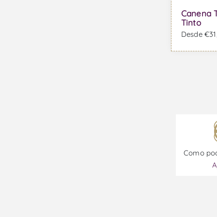
Casta Espadeiro
Canena T
Casta Fernão Pires
Tinto
Desde €31,
Casta Folgasão
Casta Fonte Cal
Casta Gewürztraminer
Casta Glera
Casta Gouveio
Casta Gouveio Real
Casta Graciano
Como pod
Casta Grand Noir
A
Casta Jaen
Casta Loureiro
Casta Macabeo