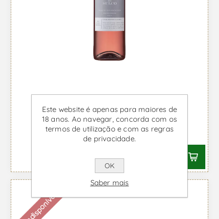
Castelo do Sulco Seleção dos
Este website é apenas para maiores de
Enólogos - Vinho Rosé
18 anos. Ao navegar, concorda com os
termos de utilização e com as regras
Desde €4,37 IVA incl.
de privacidade.
OK
Saber mais
Indisponível