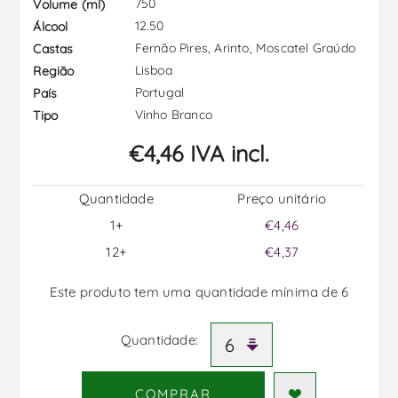
750
Volume (ml)
12.50
Álcool
Fernão Pires, Arinto, Moscatel Graúdo
Castas
Lisboa
Região
Portugal
País
Vinho Branco
Tipo
€4,46 IVA incl.
Quantidade
Preço unitário
1+
€4,46
12+
€4,37
Este produto tem uma quantidade mínima de 6
Quantidade:
COMPRAR