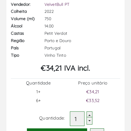
Vendedor:
VelvetBull PT
2022
Colheita
750
Volume (ml)
14.00
Álcool
Petit Verdot
Castas
Porto e Douro
Região
Portugal
País
Vinho Tinto
Tipo
€34,21 IVA incl.
Quantidade
Preço unitário
1+
€34,21
6+
€33,52
Quantidade: