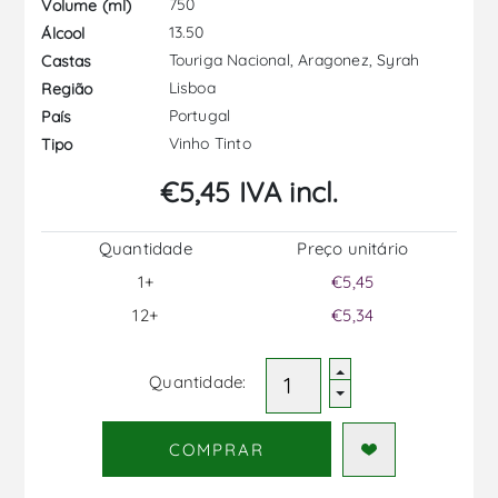
750
Volume (ml)
13.50
Álcool
Touriga Nacional, Aragonez, Syrah
Castas
Lisboa
Região
Portugal
País
Vinho Tinto
Tipo
€5,45 IVA incl.
Quantidade
Preço unitário
1+
€5,45
12+
€5,34
Quantidade:
COMPRAR