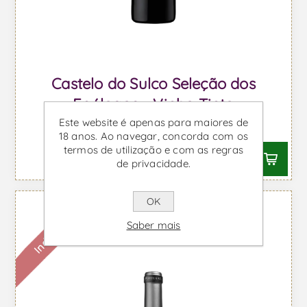
Castelo do Sulco Seleção dos
Enólogos - Vinho Tinto
Este website é apenas para maiores de
Desde €4,37 IVA incl.
18 anos. Ao navegar, concorda com os
termos de utilização e com as regras
de privacidade.
OK
Indisponível
Saber mais