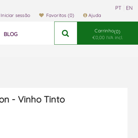
Iniciar sessão
Favoritos
(0)
Ajuda
Carrinho
0
BLOG
€0,00 IVA incl.
n - Vinho Tinto