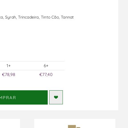
a, Syrah, Trincadeira, Tinto Cão, Tannat
1+
6+
€78,98
€77,40
MPRAR