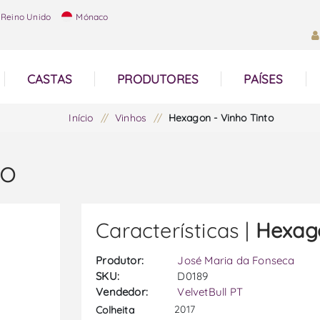
Reino Unido
Mónaco
CASTAS
PRODUTORES
PAÍSES
Início
/
Vinhos
/
Hexagon - Vinho Tinto
to
Características |
Hexago
Produtor:
José Maria da Fonseca
SKU:
D0189
Vendedor:
VelvetBull PT
2017
Colheita