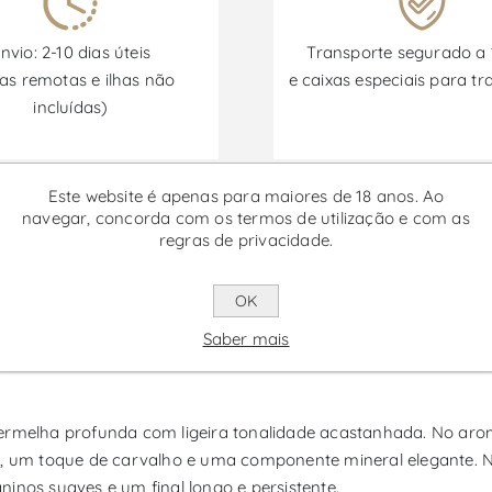
nvio: 2-10 dias úteis
Transporte segurado a
as remotas e ilhas não
e caixas especiais para tr
incluídas)
Promoções disponíveis de 30/06/2026 a 30/09/2026
Este website é apenas para maiores de 18 anos. Ao
navegar, concorda com os termos de utilização e com as
regras de privacidade.
 Tinto
OK
eca, produzido na região da Península de Setúbal a partir de u
Saber mais
fil vínico combina diferentes expressões aromáticas e estruturai
ermelha profunda com ligeira tonalidade acastanhada. No arom
a, um toque de carvalho e uma componente mineral elegante. N
inos suaves e um final longo e persistente.