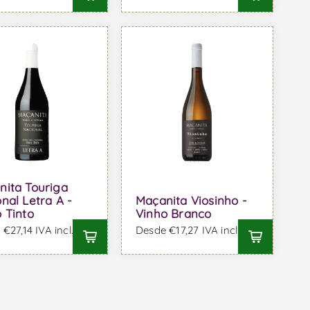
nita Touriga
nal Letra A -
Maçanita Viosinho -
 Tinto
Vinho Branco
€27,14 IVA incl.
Desde €17,27 IVA incl.