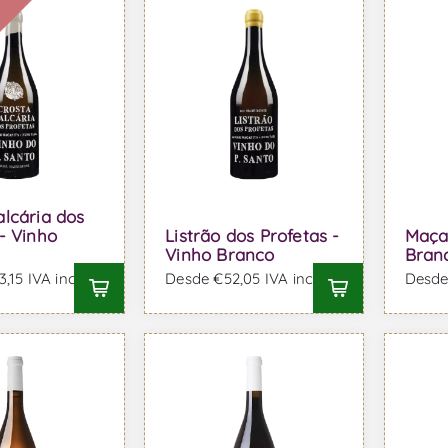
l
alcária dos
- Vinho
Listrão dos Profetas -
Maçan
Vinho Branco
Bran
,15 IVA incl.
Desde €52,05 IVA incl.
Desde 