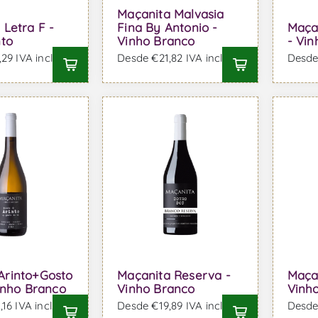
Maçanita Malvasia
 Letra F -
Fina By Antonio -
Maça
nto
Vinho Branco
- Vi
29 IVA incl.
Desde €21,82 IVA incl.
Desde 
a
Arinto+Gosto
Maçanita Reserva -
Maça
Vinho Branco
Vinho Branco
Vinho
16 IVA incl.
Desde €19,89 IVA incl.
Desde 