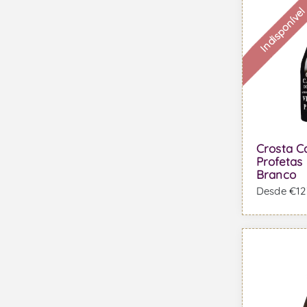
Indisponíve
Crosta C
Profetas 
Branco
Desde €123