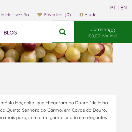
Iniciar sessão
Favoritos
(0)
Ajuda
Carrinho
0
BLOG
€0,00 IVA incl.
António Maçanita, que chegaram ao Douro “de folha
tir da Quinta Senhora do Carmo, em Covas do Douro,
rma mais pura, com uma gama focada em elegantes