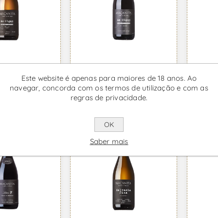
 As Olgas -
Maçanita As Olgas -
Maça
anco
Vinho Tinto
Vinh
Este website é apenas para maiores de 18 anos. Ao
08 IVA incl.
Desde €59,24 IVA incl.
Desde 
navegar, concorda com os termos de utilização e com as
regras de privacidade.
OK
Saber mais