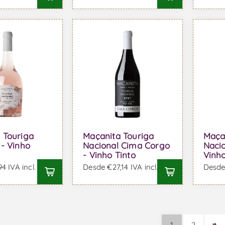
 Touriga
Maçanita Touriga
Maça
 - Vinho
Nacional Cima Corgo
Nacio
- Vinho Tinto
Vinho
4 IVA incl.
Desde €27,14 IVA incl.
Desde 
1
2