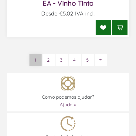
EA - Vinho Tinto
Desde €5,02 IVA incl.
1
2
3
4
5
Como podemos ajudar?
Ajuda »