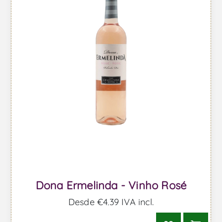
Dona Ermelinda - Vinho Rosé
Desde €4,39 IVA incl.