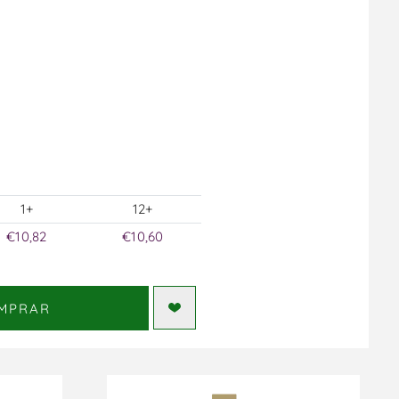
1+
12+
€10,82
€10,60
MPRAR