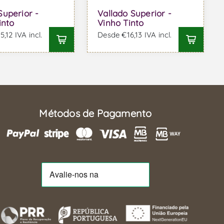
uperior -
Vallado Superior -
into
Vinho Tinto
,12 IVA incl.
Desde €16,13 IVA incl.
Métodos de Pagamento