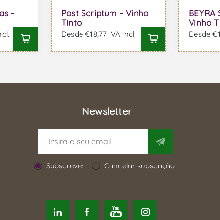
as -
Post Scriptum - Vinho
BEYRA S
Tinto
Vinho T
cl.
Desde €18,77 IVA incl.
Desde €15
Newsletter
Subscrever
Cancelar subscrição