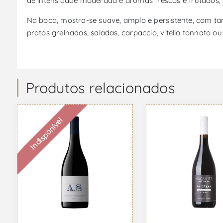
de intensidade moderada e aromas frescos e frutados, c
Na boca, mostra-se suave, amplo e persistente, com tan
pratos grelhados, saladas, carpaccio, vitello tonnato o
Produtos relacionados
Indisponível