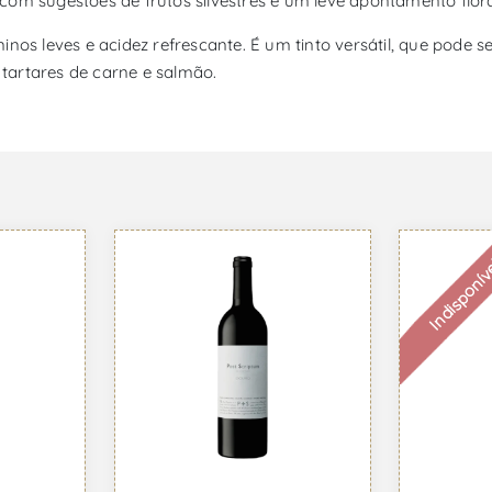
om sugestões de frutos silvestres e um leve apontamento flora
inos leves e acidez refrescante. É um tinto versátil, que pode
u tartares de carne e salmão.
Indisponív