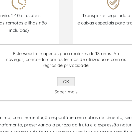
nvio: 2-10 dias úteis
Transporte segurado a
as remotas e ilhas não
e caixas especiais para tr
incluídas)
Este website é apenas para maiores de 18 anos. Ao
Promoções disponíveis de 30/06/2026 a 30/09/2026
navegar, concorda com os termos de utilização e com as
regras de privacidade.
iológico - Vinho Tinto
OK
a Interior que expressa a identidade de um território de altitu
Saber mais
asce a cerca de 700 metros de altitude, em solos de xisto e gr
ínima, com fermentação espontânea em cubas de cimento, sem
afamento, preservando a pureza da fruta e a expressão natural