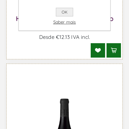
OK
Howard's Folly Sonhador - Vinho
Saber mais
Tinto
Desde €12,13 IVA incl.