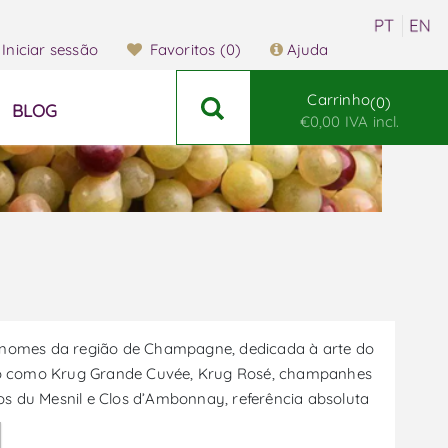
Iniciar sessão
Favoritos
(0)
Ajuda
Carrinho
0
BLOG
€0,00 IVA incl.
 nomes da região de Champagne, dedicada à arte do
ção como Krug Grande Cuvée, Krug Rosé, champanhes
os du Mesnil e Clos d’Ambonnay, referência absoluta