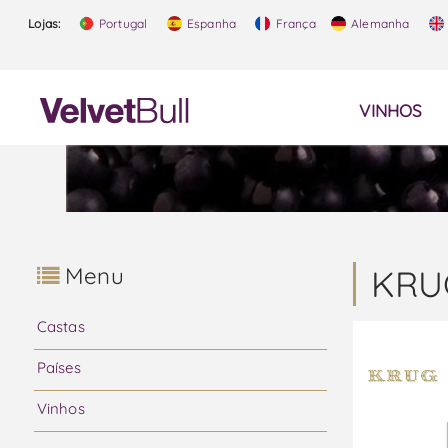
Lojas:
Portugal
Espanha
França
Alemanha
VINHOS
Menu
KRU
Castas
Países
Vinhos