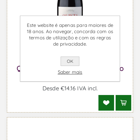
Este website é apenas para maiores de
18 anos. Ao navegar, concorda com os
termos de utilização e com as regras
de privacidade.
OK
Quinta do Cardo Reserva - Vinho
Saber mais
Tinto
Desde €14,16 IVA incl.