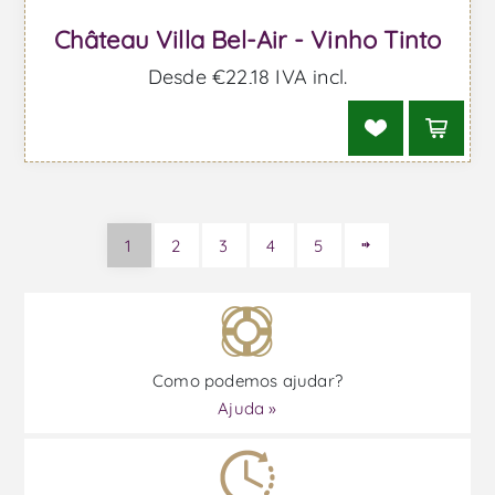
Château Villa Bel-Air - Vinho Tinto
Desde €22,18 IVA incl.
1
2
3
4
5
Como podemos ajudar?
Ajuda »