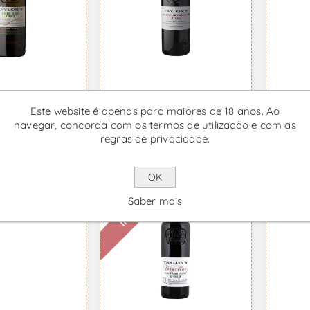
hip Dry -
Taylors LBV - Vinho
Taylo
 Porto
do Porto
Vinho
Este website é apenas para maiores de 18 anos. Ao
1 IVA incl.
Desde €15,98 IVA incl.
Desde 
navegar, concorda com os termos de utilização e com as
regras de privacidade.
OK
l
Indisponível
Saber mais