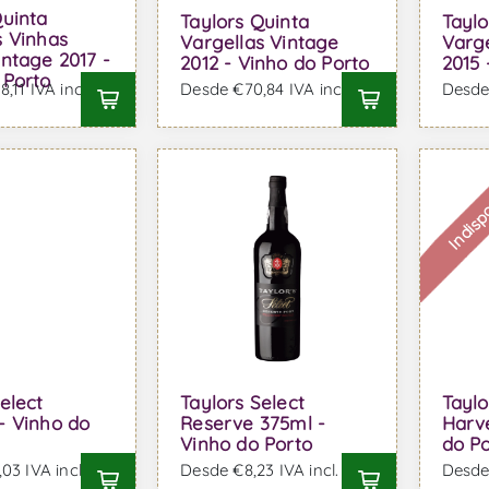
Quinta
Taylors Quinta
Taylo
s Vinhas
Vargellas Vintage
Varge
intage 2017 -
2012 - Vinho do Porto
2015 
 Porto
,11 IVA incl.
Desde €70,84 IVA incl.
Desde 
Indisp
elect
Taylors Select
Taylo
- Vinho do
Reserve 375ml -
Harve
Vinho do Porto
do P
03 IVA incl.
Desde €8,23 IVA incl.
Desde 