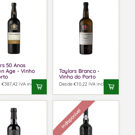
rs 50 Anos
en Age - Vinho
Taylors Branco -
orto
Vinho do Porto
€387,42 IVA incl.
Desde €10,22 IVA incl.
Indisponível