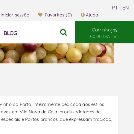
Iniciar sessão
Favoritos
(0)
Ajuda
Carrinho
0
BLOG
€0,00 IVA incl.
inho do Porto, inteiramente dedicada aos estilos
 caves em Vila Nova de Gaia, produz Vintages de
s especiais e Portos brancos, que expressam tradição,