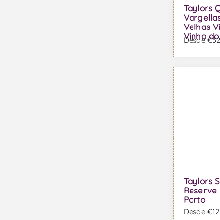
Taylors 
Vargella
Velhas V
Vinho do
Desde €328
Taylors S
Reserve 
Porto
Desde €12,