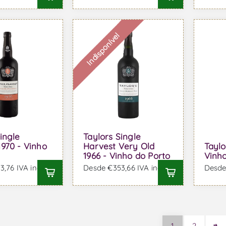
Indisponível
ingle
Taylors Single
1970 - Vinho
Harvest Very Old
Taylo
1966 - Vinho do Porto
Vinho
,76 IVA incl.
Desde €353,66 IVA incl.
Desde 
1
2