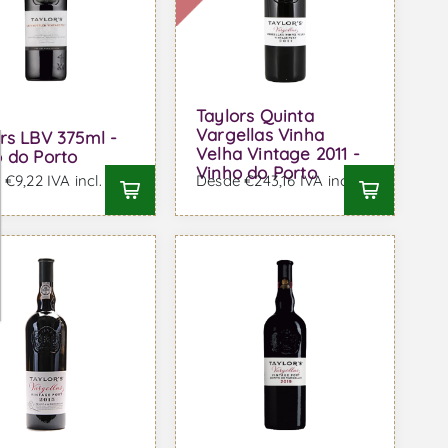
Taylors Quinta
Vargellas Vinha
rs LBV 375ml -
Velha Vintage 2011 -
 do Porto
Vinho do Porto
€9,22 IVA incl.
Desde €243,16 IVA incl.