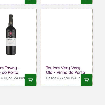
rs Tawny -
Taylors Very Very
 do Porto
Old - Vinho do Porto
€10,22 IVA incl.
Desde €773,90 IVA incl.