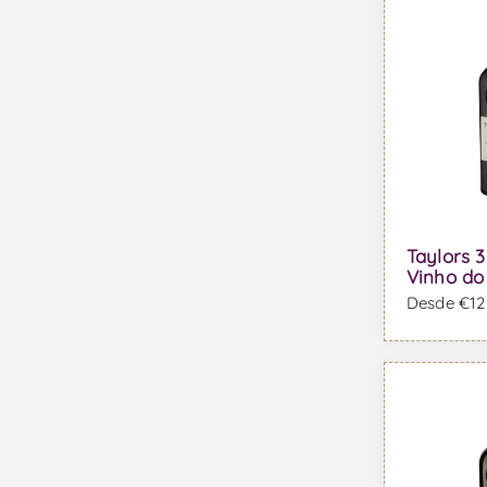
Taylors 
Vinho do
Desde €126