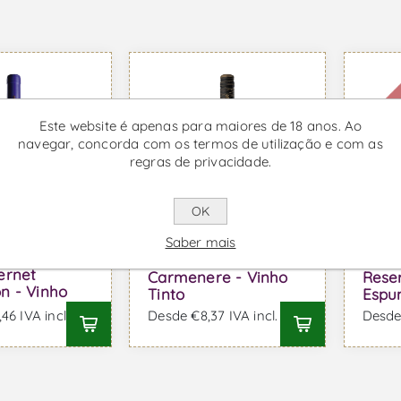
Indisp
Este website é apenas para maiores de 18 anos. Ao
navegar, concorda com os termos de utilização e com as
regras de privacidade.
OK
Saber mais
os Grand
Los Boldos Tradition
Los B
ernet
Carmenere - Vinho
Reser
n - Vinho
Tinto
Espu
46 IVA incl.
Desde €8,37 IVA incl.
Desde 