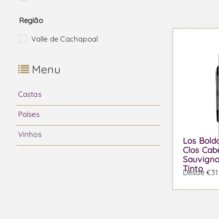
Região
Valle de Cachapoal
Menu
Castas
Países
Vinhos
Los Bold
Clos Cab
Sauvigno
Tinto
Desde €31,