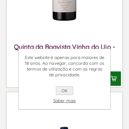
Quinta da Boavista Vinha do Ujo -
Vinho Tinto
Este website é apenas para maiores de
18 anos. Ao navegar, concorda com os
Desde €100,81 IVA incl.
termos de utilização e com as regras
de privacidade.
OK
Saber mais