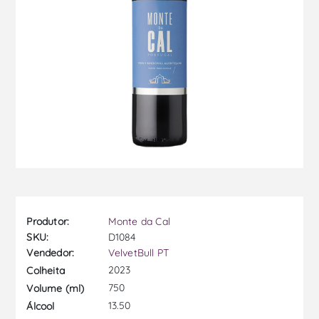
Produtor:
Monte da Cal
SKU:
D1084
Vendedor:
VelvetBull PT
2023
Colheita
750
Volume (ml)
13.50
Álcool