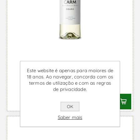
Este website é apenas para maiores de
Carm - Vinho Branco
18 anos. Ao navegar, concorda com os
termos de utilização e com as regras
Desde €8,49 IVA incl.
de privacidade.
OK
Saber mais