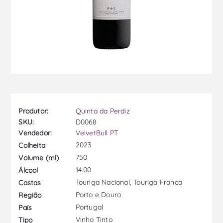
Produtor:
Quinta da Perdiz
SKU:
D0068
Vendedor:
VelvetBull PT
2023
Colheita
750
Volume (ml)
14.00
Álcool
Touriga Nacional, Touriga Franca
Castas
Porto e Douro
Região
Portugal
País
Vinho Tinto
Tipo