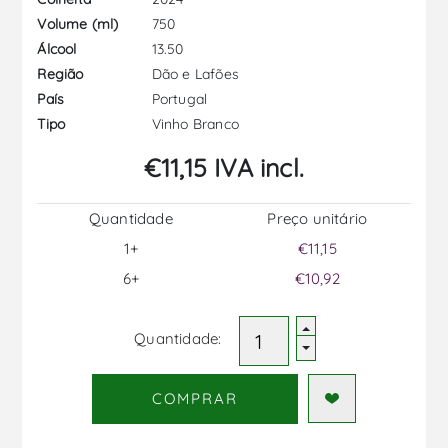
750
Volume (ml)
13.50
Álcool
Dão e Lafões
Região
Portugal
País
Vinho Branco
Tipo
€11,15 IVA incl.
Quantidade
Preço unitário
1+
€11,15
6+
€10,92
Quantidade:
COMPRAR