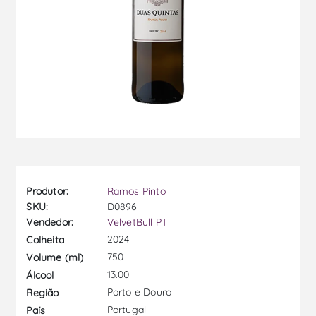
Produtor:
Ramos Pinto
SKU:
D0896
Vendedor:
VelvetBull PT
2024
Colheita
750
Volume (ml)
13.00
Álcool
Porto e Douro
Região
Portugal
País