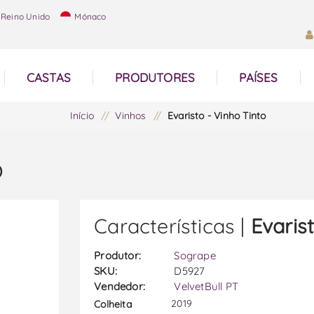
Reino Unido
Mónaco
CASTAS
PRODUTORES
PAÍSES
Início
/
Vinhos
/
Evaristo - Vinho Tinto
o
Características |
Evaris
Produtor:
Sogrape
SKU:
D5927
Vendedor:
VelvetBull PT
2019
Colheita