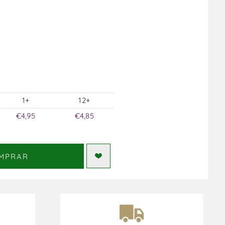
1+
12+
€4,95
€4,85
MPRAR