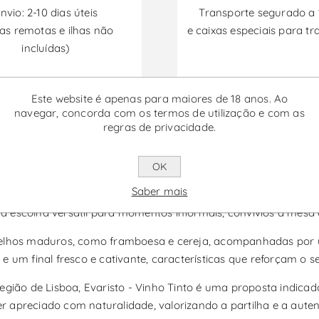
nvio: 2-10 dias úteis
Transporte segurado a
as remotas e ilhas não
e caixas especiais para tr
incluídas)
Este website é apenas para maiores de 18 anos. Ao
Promoções disponíveis de 30/06/2026 a 30/09/2026
navegar, concorda com os termos de utilização e com as
regras de privacidade.
 Tinto
OK
Saber mais
e na região de Lisboa, pensado para um perfil descomplicado, m
 escolha versátil para momentos informais, convívios à mesa 
melhos maduros, como framboesa e cereja, acompanhadas por um
um final fresco e cativante, características que reforçam o seu 
região de Lisboa, Evaristo - Vinho Tinto é uma proposta indica
 apreciado com naturalidade, valorizando a partilha e a aute