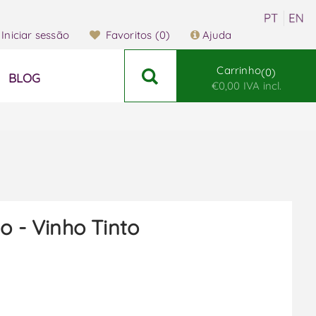
Iniciar sessão
Favoritos
(0)
Ajuda
Carrinho
0
BLOG
€0,00 IVA incl.
to - Vinho Tinto