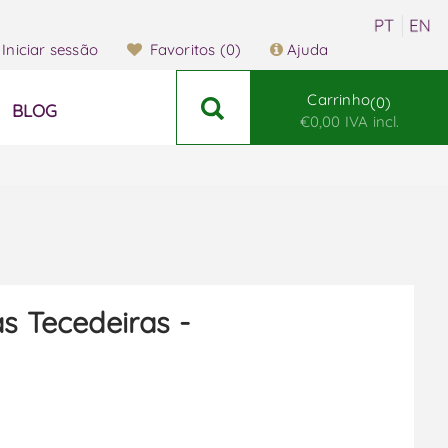
Iniciar sessão
Favoritos
(0)
Ajuda
Carrinho
0
BLOG
€0,00 IVA incl.
as Tecedeiras -