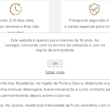
nvio: 2-10 dias úteis
Transporte segurado a
as remotas e ilhas não
e caixas especiais para tr
incluídas)
Este website é apenas para maiores de 18 anos. Ao
navegar, concorda com os termos de utilização e com as
regras de privacidade.
Promoções disponíveis de 30/06/2026 a 30/09/2026
OK
ras - Vinho Rosé
Saber mais
nta das Tecedeiras, na região de Porto e Douro, elaborado a pa
ndima manual, desengace, breve maceração e curto contacto pe
, permanecendo depois sobre as borras.
eos. No aroma, revela boa intensidade de fruta vermelha, co