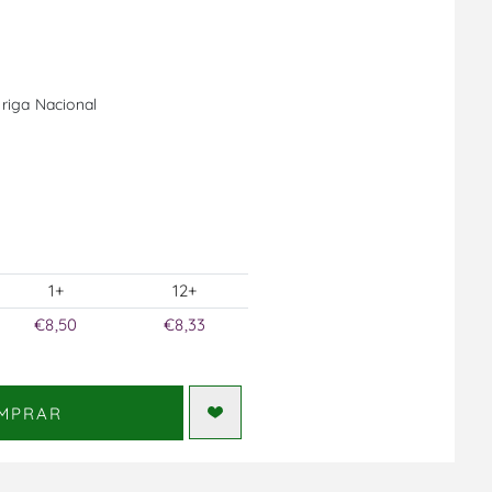
uriga Nacional
1+
12+
€8,50
€8,33
MPRAR