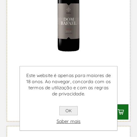
Este website é apenas para maiores de
18 anos. Ao navegar, concorda com os
Dom Rafael - Vinho Tinto
termos de utilização e com as regras
de privacidade.
Desde €13,16 IVA incl.
OK
Saber mais