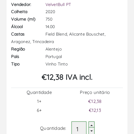
Vendedor:
VelvetBull PT
2020
Colheita
750
Volume (ml)
14.00
Álcool
Field Blend, Alicante Bouschet,
Castas
Aragonez, Trincadeira
Alentejo
Região
Portugal
País
Vinho Tinto
Tipo
€12,38 IVA incl.
Quantidade
Preço unitário
1+
€12,38
6+
€12,13
Quantidade: