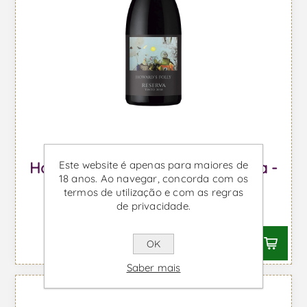
Este website é apenas para maiores de
Howard's Folly Sonhador Reserva -
18 anos. Ao navegar, concorda com os
Vinho Tinto
termos de utilização e com as regras
de privacidade.
Desde €33,63 IVA incl.
OK
Saber mais