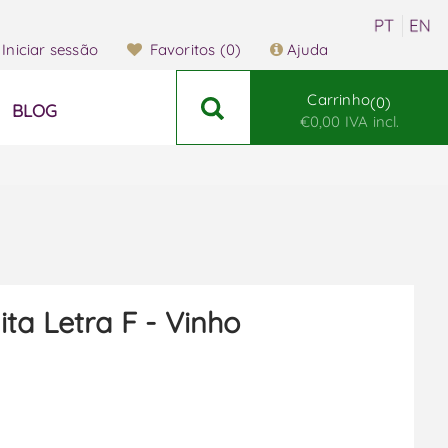
Iniciar sessão
Favoritos
(0)
Ajuda
Carrinho
0
BLOG
€0,00 IVA incl.
ta Letra F - Vinho