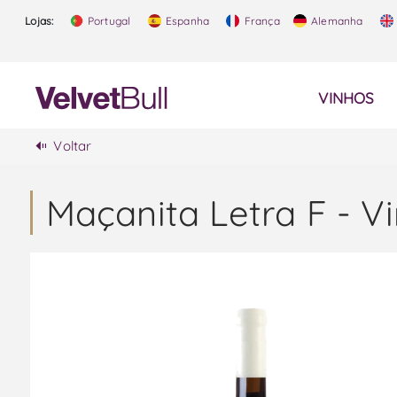
Lojas:
Portugal
Espanha
França
Alemanha
VINHOS
Voltar
Maçanita Letra F - V