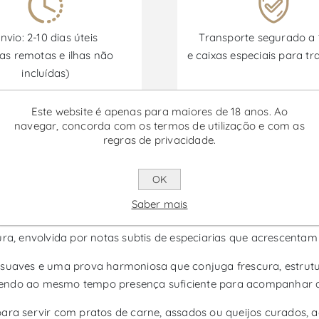
nvio: 2-10 dias úteis
Transporte segurado a
as remotas e ilhas não
e caixas especiais para tr
incluídas)
Este website é apenas para maiores de 18 anos. Ao
navegar, concorda com os termos de utilização e com as
Promoções disponíveis de 30/06/2026 a 30/09/2026
regras de privacidade.
OK
 - Vinho Tinto
Saber mais
e Porto e Douro que expressa o carácter duriense com um perfi
, envolvida por notas subtis de especiarias que acrescentam 
suaves e uma prova harmoniosa que conjuga frescura, estrutura 
tendo ao mesmo tempo presença suficiente para acompanhar a
 para servir com pratos de carne, assados ou queijos curados