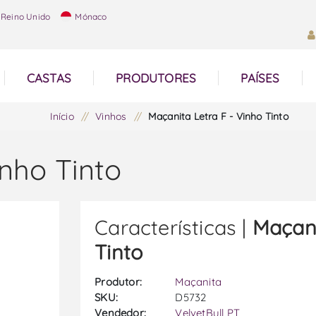
Reino Unido
Mónaco
CASTAS
PRODUTORES
PAÍSES
Início
/
Vinhos
/
Maçanita Letra F - Vinho Tinto
inho Tinto
Características |
Maçani
Tinto
Produtor:
Maçanita
SKU:
D5732
Vendedor:
VelvetBull PT