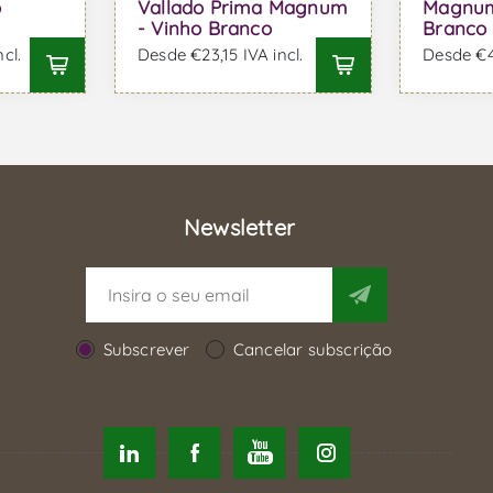
o
Vallado Prima Magnum
Magnum
- Vinho Branco
Branco
cl.
Desde €23,15 IVA incl.
Desde €42
Newsletter
Subscrever
Cancelar subscrição