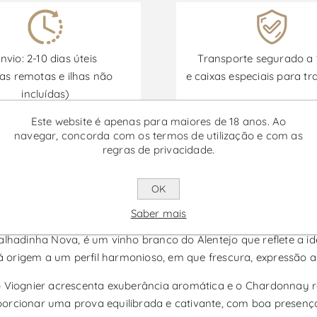
nvio: 2-10 dias úteis
Transporte segurado a
as remotas e ilhas não
e caixas especiais para tr
incluídas)
Este website é apenas para maiores de 18 anos. Ao
navegar, concorda com os termos de utilização e com as
regras de privacidade.
Promoções disponíveis de 30/06/2026 a 30/09/2026
OK
num - Vinho Branco
Saber mais
dinha Nova, é um vinho branco do Alentejo que reflete a iden
origem a um perfil harmonioso, em que frescura, expressão ar
o Viognier acrescenta exuberância aromática e o Chardonnay re
orcionar uma prova equilibrada e cativante, com boa presença 