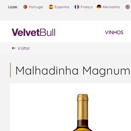
Lojas:
Portugal
Espanha
França
Alemanha
VINHOS
Voltar
Malhadinha Magnum 