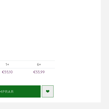
1+
6+
€55,10
€53,99
MPRAR