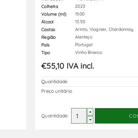
2023
Colheita
1500
Volume (ml)
13.50
Álcool
Arinto, Viognier, Chardonnay
Castas
Alentejo
Região
Portugal
País
Vinho Branco
Tipo
€55,10 IVA incl.
Quantidade
Preço unitário
Quantidade:
CO