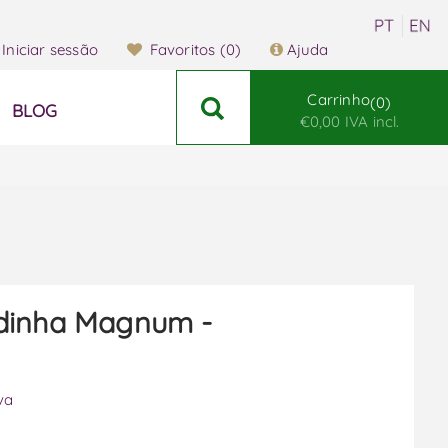
Iniciar sessão
Favoritos
(0)
Ajuda
Carrinho
0
BLOG
€0,00 IVA incl.
dinha Magnum -
va