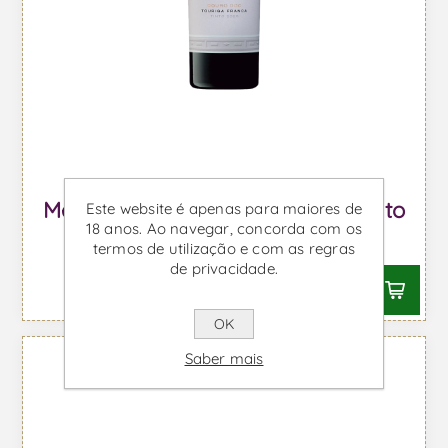
Menin Touriga Franca - Vinho Tinto
Este website é apenas para maiores de
18 anos. Ao navegar, concorda com os
Desde €30,59 IVA incl.
termos de utilização e com as regras
de privacidade.
OK
Saber mais