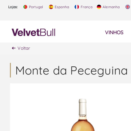
Lojas:
Portugal
Espanha
França
Alemanha
VINHOS
Voltar
Monte da Peceguina