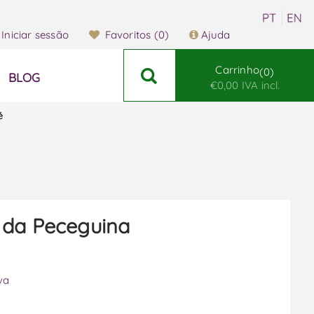
Iniciar sessão
Favoritos
(0)
Ajuda
Carrinho
0
BLOG
€0,00 IVA incl.
é
 da Peceguina
va