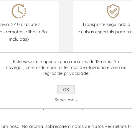
nvio: 2-10 dias úteis
Transporte segurado a
as remotas e ilhas não
e caixas especiais para tr
incluídas)
Este website é apenas para maiores de 18 anos. Ao
Promoções disponíveis de 30/06/2026 a 30/09/2026
navegar, concorda com os termos de utilização e com as
regras de privacidade.
uina Magnum - Vinho Rosé
OK
e da Malhadinha Nova, é um rosé do Alentejo que combina fre
Saber mais
eira, revela o perfil apelativo e versátil que tornou os rosés 
e luminosa. No aroma, sobressaem notas de frutos vermelhos