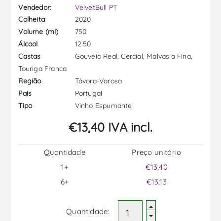
Vendedor:
VelvetBull PT
2020
Colheita
750
Volume (ml)
12.50
Álcool
Gouveio Real, Cercial, Malvasia Fina,
Castas
Touriga Franca
Távora-Varosa
Região
Portugal
País
Vinho Espumante
Tipo
€13,40 IVA incl.
Quantidade
Preço unitário
1+
€13,40
6+
€13,13
Quantidade: