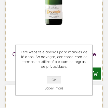
Este website é apenas para maiores de
Codorníu Brut - Vinho Espumante
18 anos. Ao navegar, concorda com os
termos de utilização e com as regras
Desde €8,25 IVA incl.
de privacidade.
OK
Saber mais