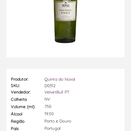
Produtor:
Quinta do Noval
SKU:
D0312
Vendedor:
VelvetBull PT
NV
Colheita
750
Volume (ml)
19.50
Álcool
Porto e Douro
Região
Portugal
País