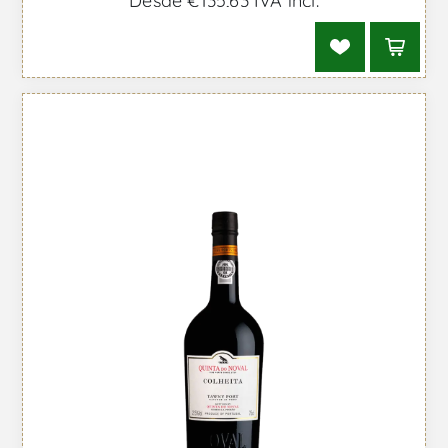
Desde €135,63 IVA incl.