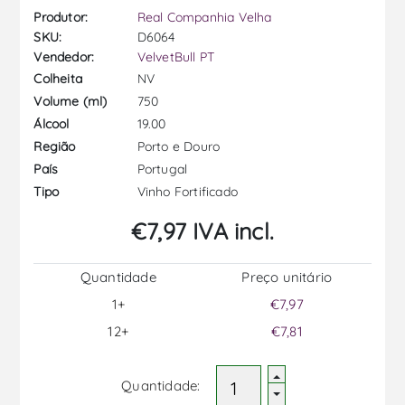
Produtor:
Real Companhia Velha
SKU:
D6064
Vendedor:
VelvetBull PT
NV
Colheita
750
Volume (ml)
19.00
Álcool
Porto e Douro
Região
Portugal
País
Vinho Fortificado
Tipo
€7,97 IVA incl.
Quantidade
Preço unitário
1+
€7,97
12+
€7,81
Quantidade: