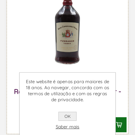
Este website é apenas para maiores de
18 anos. Ao navegar, concorda com os
Real Companhia Velha Fundador -
termos de utilização e com as regras
Vinho do Porto
de privacidade.
Desde €7,81 IVA incl.
OK
Saber mais