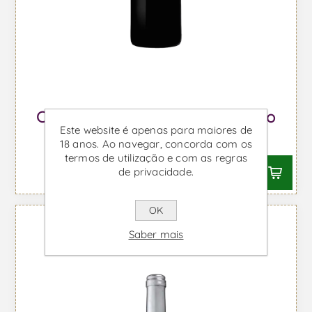
Callabriga Magnum - Vinho Tinto
Este website é apenas para maiores de
Desde €43,01 IVA incl.
18 anos. Ao navegar, concorda com os
termos de utilização e com as regras
de privacidade.
OK
Saber mais