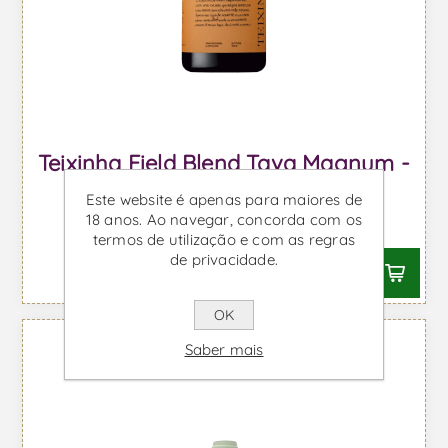
Teixinha Field Blend Tava Magnum -
Vinho Tinto
Este website é apenas para maiores de
18 anos. Ao navegar, concorda com os
Desde €98,94 IVA incl.
termos de utilização e com as regras
de privacidade.
OK
Saber mais