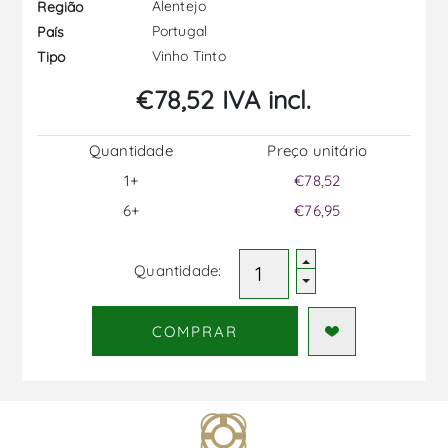
Alentejo
Região
Portugal
País
Vinho Tinto
Tipo
€78,52 IVA incl.
Quantidade
Preço unitário
1+
€78,52
6+
€76,95
Quantidade:
COMPRAR