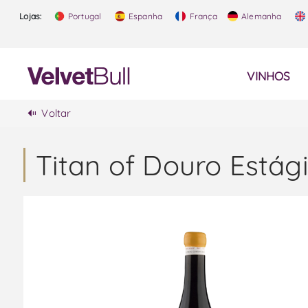
Lojas:
Portugal
Espanha
França
Alemanha
VINHOS
Voltar
Titan of Douro Estág