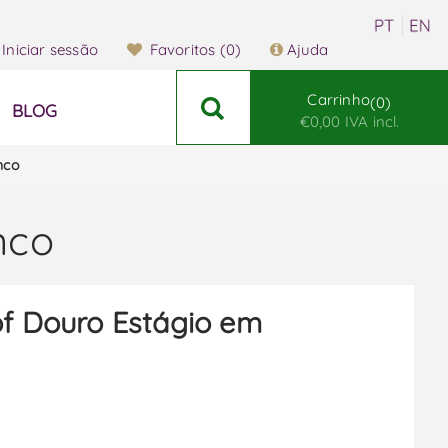
Iniciar sessão
Favoritos
(0)
Ajuda
Carrinho
0
BLOG
€0,00 IVA incl.
nco
nco
of Douro Estágio em