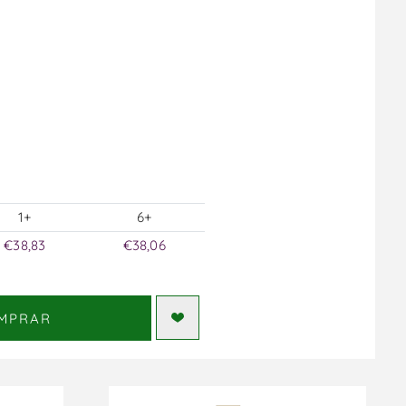
1+
6+
€38,83
€38,06
MPRAR