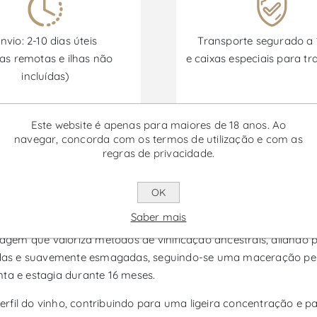
nvio: 2-10 dias úteis
Transporte segurado a
as remotas e ilhas não
e caixas especiais para tr
incluídas)
Este website é apenas para maiores de 18 anos. Ao
Promoções disponíveis de 30/06/2026 a 30/09/2026
navegar, concorda com os termos de utilização e com as
regras de privacidade.
Estágio em Barro - Vinho Branco
OK
Saber mais
inho branco da região de Porto e Douro, assinado pela TITAN o
em que valoriza métodos de vinificação ancestrais, aliando pr
as e suavemente esmagadas, seguindo-se uma maceração pelic
nta e estagia durante 16 meses.
fil do vinho, contribuindo para uma ligeira concentração e pa