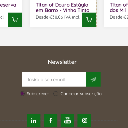
Reserva
Titan of Douro Estágio
Titan o
em Barro - Vinho Tinto
dos Mil
cl.
Desde €38,06 IVA incl.
Desde €29
Newsletter
Subscrever
Cancelar subscrição