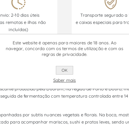
nvio: 2-10 dias úteis
Transporte segurado a
as remotas e ilhas não
e caixas especiais para tr
incluídas)
Este website é apenas para maiores de 18 anos. Ao
navegar, concorda com os termos de utilização e com as
Promoções disponíveis de 30/06/2026 a 30/09/2026
regras de privacidade.
OK
 - Vinho Rosé
Saber mais
scante produzido pela Duorum, na região de Porto e Douro, ma
s, seguida de fermentação com temperatura controlada entre 14
panhadas por subtis nuances vegetais e florais. Na boca, mos
indicado para acompanhar mariscos, sushi e pratos leves, sendo