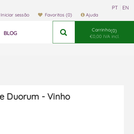
Iniciar sessão
Favoritos
(0)
Ajuda
Carrinho
0
BLOG
€0,00 IVA incl.
e Duorum - Vinho