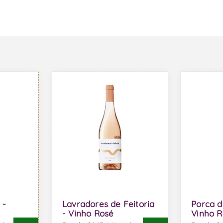
 -
Lavradores de Feitoria
Porca d
- Vinho Rosé
Vinho R