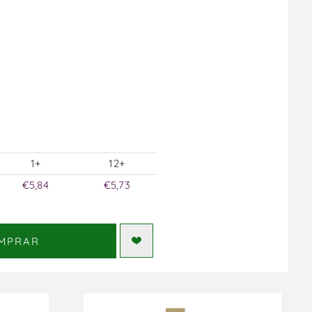
1+
12+
€5,84
€5,73
MPRAR