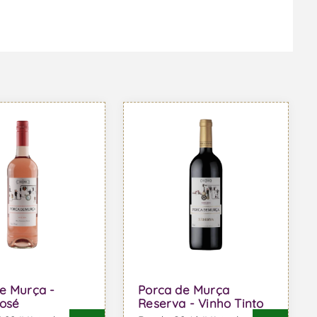
e Murça -
Porca de Murça
osé
Reserva - Vinho Tinto