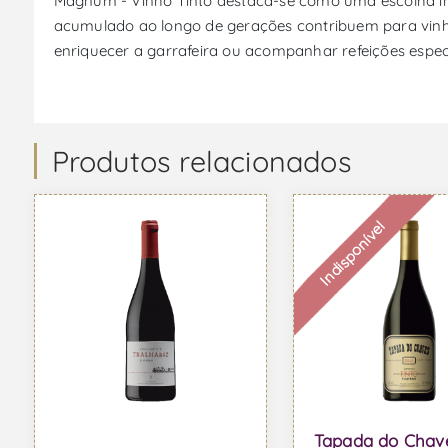
Magnum - Vinho Tinto destaca-se como uma escolha in
acumulado ao longo de gerações contribuem para vinhos
enriquecer a garrafeira ou acompanhar refeições especi
Produtos relacionados
Indisponível
Tapada do Chav