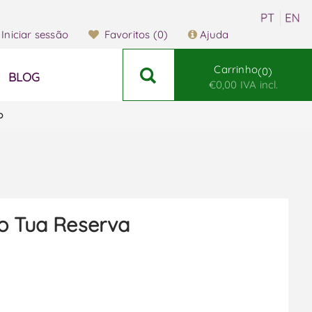
Iniciar sessão
Favoritos
(0)
Ajuda
Carrinho
0
BLOG
€0,00 IVA incl.
o
o Tua Reserva