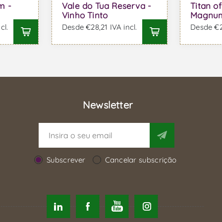
m -
Vale do Tua Reserva -
Titan o
Vinho Tinto
Magnum 
cl.
Desde €28,21 IVA incl.
Desde €28
Newsletter
Subscrever
Cancelar subscrição