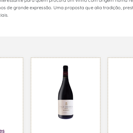
teressante para quem procura um vinho com origem numa regiã
 de grande expressão. Uma proposta que alia tradição, prestíg
ais.
es