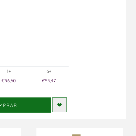
1+
6+
€56,60
€55,47
MPRAR