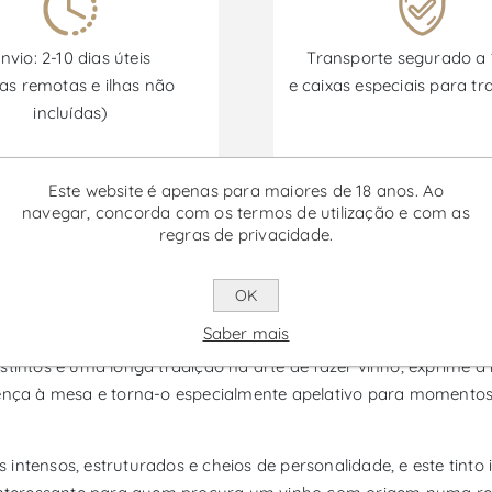
nvio: 2-10 dias úteis
Transporte segurado a
as remotas e ilhas não
e caixas especiais para tr
incluídas)
Este website é apenas para maiores de 18 anos. Ao
Promoções disponíveis de 30/06/2026 a 30/09/2026
navegar, concorda com os termos de utilização e com as
regras de privacidade.
erva Magnum - Vinho Tinto
OK
Saber mais
ellos, é um vinho da região do Porto e Douro, uma das mais em
stintos e uma longa tradição na arte de fazer vinho, exprime a 
ça à mesa e torna-o especialmente apelativo para momentos d
intensos, estruturados e cheios de personalidade, e este tinto