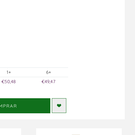
1+
6+
€50,48
€49,47
MPRAR