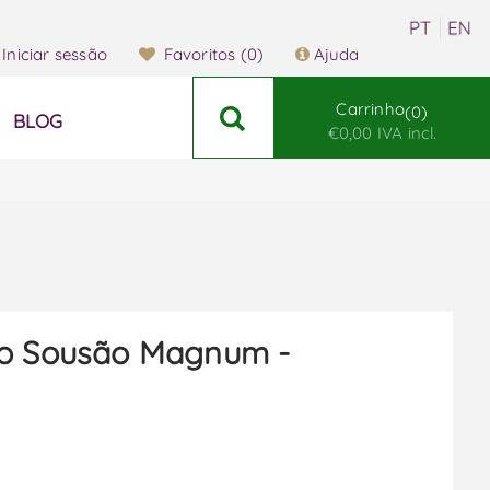
Iniciar sessão
Favoritos
(0)
Ajuda
Carrinho
0
BLOG
€0,00 IVA incl.
do Sousão Magnum -