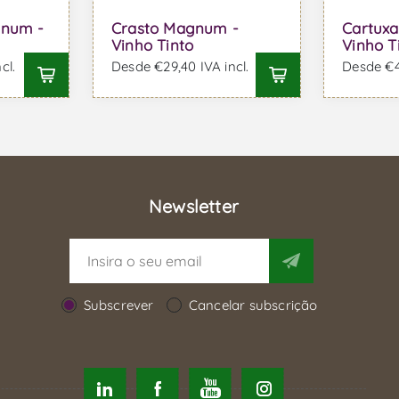
gnum -
Crasto Magnum -
Cartux
Vinho Tinto
Vinho T
cl.
Desde €29,40 IVA incl.
Desde €42
Newsletter
Subscrever
Cancelar subscrição