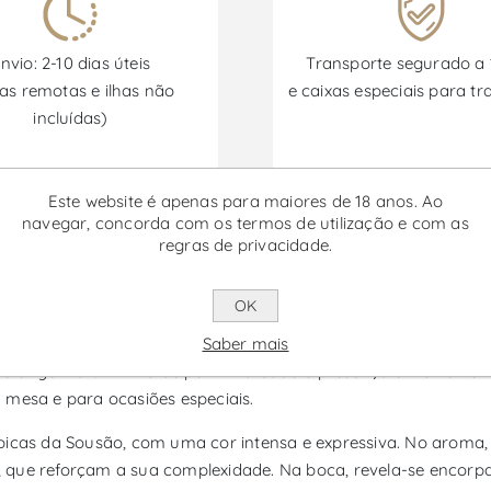
nvio: 2-10 dias úteis
Transporte segurado a
as remotas e ilhas não
e caixas especiais para tr
incluídas)
Este website é apenas para maiores de 18 anos. Ao
Promoções disponíveis de 30/06/2026 a 30/09/2026
navegar, concorda com os termos de utilização e com as
regras de privacidade.
 Magnum - Vinho Tinto
OK
ião do Porto e Douro, elaborado pela Quinta do Vallado exclu
Saber mais
ando origem a um tinto de perfil marcado e presença envolve
 mesa e para ocasiões especiais.
ípicas da Sousão, com uma cor intensa e expressiva. No aroma
 que reforçam a sua complexidade. Na boca, revela-se encorp