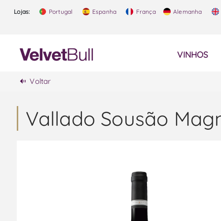
Lojas:
Portugal
Espanha
França
Alemanha
VINHOS
Voltar
Vallado Sousão Magn