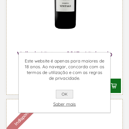
Vallado Vintage 2017 - Vinho do
Este website é apenas para maiores de
Porto
18 anos. Ao navegar, concorda com os
Desde €47,35 IVA incl.
termos de utilização e com as regras
de privacidade.
OK
Saber mais
Indisponível