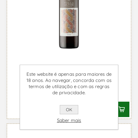
Este website é apenas para maiores de
18 anos. Ao navegar, concorda com os
Villa Alvor - Vinho Tinto
termos de utilização e com as regras
de privacidade.
Desde €6,19 IVA incl.
OK
Saber mais