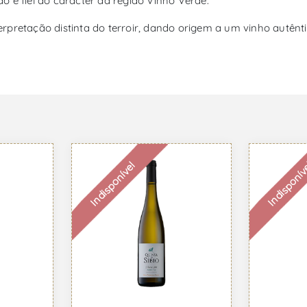
 e fiel ao carácter da região Vinho Verde.
rpretação distinta do terroir, dando origem a um vinho autênt
Indisponível
Indisponív