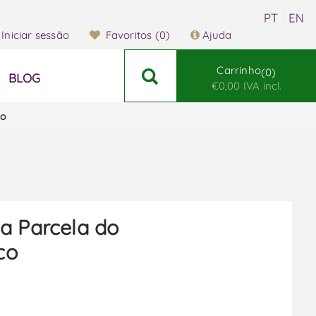
Iniciar sessão
Favoritos
(0)
Ajuda
Carrinho
0
BLOG
€0,00 IVA incl.
co
a Parcela do
co