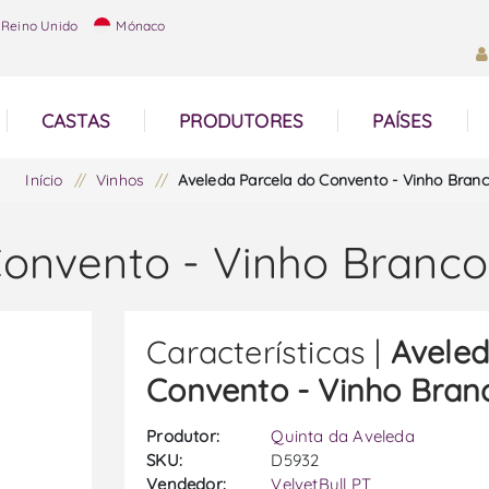
Reino Unido
Mónaco
CASTAS
PRODUTORES
PAÍSES
Início
/
Vinhos
/
Aveleda Parcela do Convento - Vinho Bran
Convento - Vinho Branco
Características |
Aveled
Convento - Vinho Bran
Produtor:
Quinta da Aveleda
SKU:
D5932
Vendedor:
VelvetBull PT