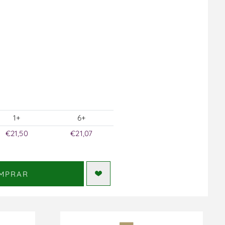
1+
6+
€21,50
€21,07
MPRAR