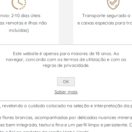
nvio: 2-10 dias úteis
Transporte segurado a
as remotas e ilhas não
e caixas especiais para tr
incluídas)
Este website é apenas para maiores de 18 anos. Ao
Promoções disponíveis de 30/06/2026 a 30/09/2026
navegar, concorda com os termos de utilização e com as
regras de privacidade.
 do Convento - Vinho Branco
OK
 branco da região dos Vinhos Verdes, produzido pela Quinta d
Saber mais
dade atlântica características desta região do noroeste de Po
 revelando o cuidado colocado na seleção e interpretação da 
e flores brancas, acompanhadas por delicadas nuances minerai
bem integrada, textura fina e um perfil limpo e persistente. 